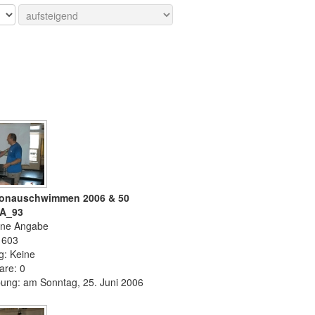
 Donauschwimmen 2006 & 50
CA_93
ine Angabe
 1603
g: Keine
re: 0
ung: am Sonntag, 25. Juni 2006