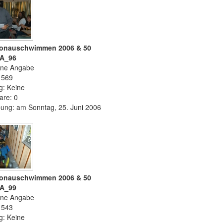
 Donauschwimmen 2006 & 50
CA_96
ine Angabe
 1569
g: Keine
re: 0
ung: am Sonntag, 25. Juni 2006
 Donauschwimmen 2006 & 50
CA_99
ine Angabe
 1543
g: Keine