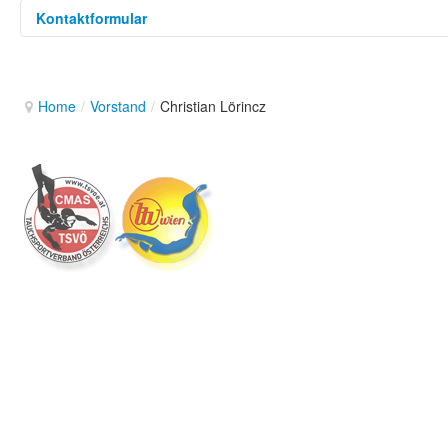
Kontaktformular
Eine E-Mail senden. Alle mit (*) markierten
Home
/
Vorstand
/
Christian Lörincz
Name
*
E-Mail
*
Betreff
*
Nachricht
*