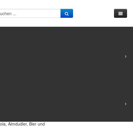
ssum
 654
 pro Portion auf das Konto des
Cola, Almdudler, Bier und