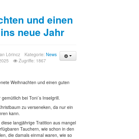
chten und einen
ins neue Jahr
ian Lörincz
Kategorie:
News
 2025
Zugriffe: 1867
enete Weihnachten und einen guten
emütlich bei Toni´s Inselgrill.
 Christbaum zu verseneken, da nur ein
hren kann.
diese langjährige Tratition aus mangel
rfügbaren Tauchern, wie schon in den
len, die damals einmal waren, wie so