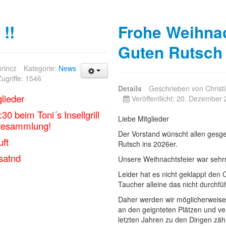
!!
Frohe Weihna
Guten Rutsch 
örincz
Kategorie:
News
Zugriffe: 1546
Details
Geschrieben von
Christ
lieder
Veröffentlicht: 20. Dezember
0 beim Toni´s Insellgrill
Liebe Mitglieder
vesammlung!
Der Vorstand wünscht allen gesg
uft
Rutsch ins 2026er.
satnd
Unsere Weihnachtsfeier war sehrr g
Leider hat es nicht geklappt den
Taucher alleine das nicht durchfü
Daher werden wir möglicherweise 
an den geignteten Plätzen und ve
letzten Jahren zu den Dingen zäh