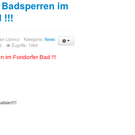
 Badsperren im
 !!!
ian Lörincz
Kategorie:
News
26
Zugriffe: 1900
im Foridorfer Bad !!!
lisiert!!!