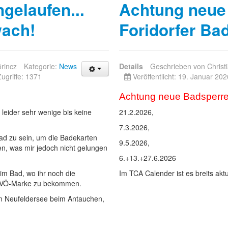
ngelaufen...
Achtung neue
wach!
Foridorfer Bad
örincz
Kategorie:
News
Details
Geschrieben von
Christ
Zugriffe: 1371
Veröffentlicht: 19. Januar 20
Achtung neue Badsperren 
leider sehr wenige bis keine
21.2.2026,
7.3.2026,
ad zu sein, um die Badekarten
9.5.2026,
, was mir jedoch nicht gelungen
6.+13.+27.6.2026
im Bad, wo ihr noch die
Im TCA Calender ist es breits aktua
TSVÖ-Marke zu bekommen.
m Neufeldersee beim Antauchen,