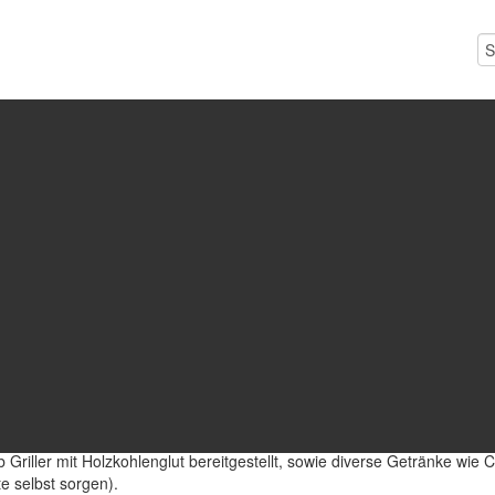
ria
Bildergalerie
Kalender
Downloads
Vorstand
Impre
kommt näher !!
örincz
Kategorie:
News
Veröffentlicht: 08. Juni 2026
Zugriffe:
 auf unserem Clubgrundstück das Sommerfest veranstalten.
its legendäres Spanferkel vom Ursprung zu bestellen.
htzeitige Anmeldung nötig, und zwar wieder durch Überweisung von 15€
melden...
 Griller mit Holzkohlenglut bereitgestellt, sowie diverse Getränke wie 
e selbst sorgen).